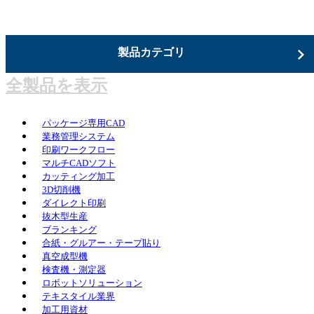
ジャンルを選択
製品カテゴリ
全製品を表示
パッケージ専用CAD
業務管理システム
印刷ワークフロー
マルチCADソフト
カッティング加工
3D切削機
ダイレクト印刷
抜木型生産
ブランキング
合紙・グルアー・テープ貼り
真空成型機
検査機・測定器
ロボットソリューション
テキスタイル業界
加工用資材