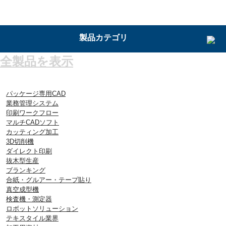
ジャンルを選択
製品カテゴリ
全製品を表示
パッケージ専用CAD
業務管理システム
印刷ワークフロー
マルチCADソフト
カッティング加工
3D切削機
ダイレクト印刷
抜木型生産
ブランキング
合紙・グルアー・テープ貼り
真空成型機
検査機・測定器
ロボットソリューション
テキスタイル業界