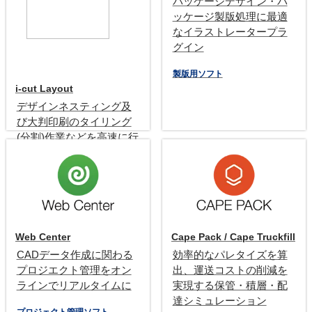
パッケージデザイン・パ
ッケージ製版処理に最適
なイラストレータープラ
グイン
製版用ソフト
i-cut Layout
デザインネスティング及
び大判印刷のタイリング
(分割)作業などを高速に行
います
ネスティング
タイリングソフト
Web Center
Cape Pack / Cape Truckfill
CADデータ作成に関わる
効率的なパレタイズを算
プロジエクト管理をオン
出、運送コストの削減を
ラインでリアルタイムに
実現する保管・積層・配
達シミュレーション
プロジェクト管理ソフト