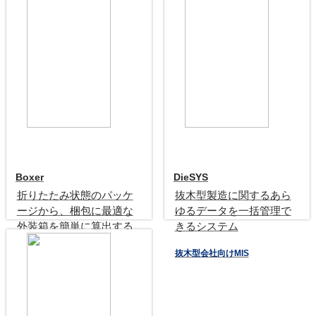
ム
段ボール会社用MIS
Boxer
DieSYS
折りたたみ状態のパッケ
抜木型製造に関するあら
ージから、梱包に最適な
ゆるデータを一括管理で
外装箱を簡単に算出する
きるシステム
ためのソフトウェア
抜木型会社向けMIS
外装箱シミュレーション