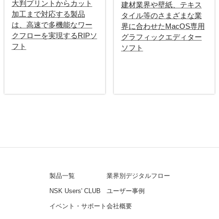
大判プリントからカット
建材業界や壁紙、テキス
加工まで対応する製品
タイル等のさまざまな業
は、高速で多機能なワー
界に合わせたMacOS専用
クフローを実現するRIPソ
グラフィックエディター
フト
ソフト
製品一覧
業界別デジタルフロー
NSK Users' CLUB
ユーザー事例
イベント・サポート
会社概要