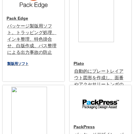
Pack Edge
パッケージ製版用ソフ
ト。トラッピング処理、
インキ整理、特色掛合
せ、白版作成、パス整理
による出力事故の防止
Plato
製版用ソフト
自動的にプレートレイア
ウト図形を作成し、面番
やアクセサリートンボの
配置で殖版作業を簡潔に
完了
殖版用ソフト
PackPress