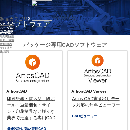
製品カテゴリ
ソフトウェア
ソフトウェア
ハードウェア
業界選択
印刷紙器業界
段ボール業界
パッケージ専用CADソフトウェア
抜木型業界
サイン業界
建材業界
ArtiosCAD
ArtiosCAD Viewer
印刷紙器・抜木型・段ボ
Artios CAD書き出しデー
ール・重量梱包・サイ
タ対応の無料ビューワー
ン・印刷業界など様々な
CADビューワー
業界で活躍する専用CAD
構造設計に強い専用CAD