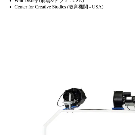
Walt Disney (劇場&ドラマ - USA)
Center for Creative Studies (教育機関 - USA)