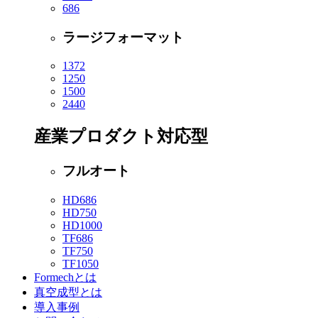
686
ラージフォーマット
1372
1250
1500
2440
産業プロダクト対応型
フルオート
HD686
HD750
HD1000
TF686
TF750
TF1050
Formechとは
真空成型とは
導入事例