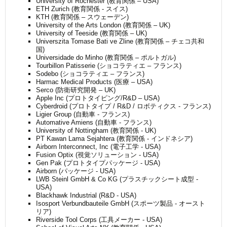
University of Rochester (教育関係 – USA)
ETH Zurich (教育関係 - スイス)
KTH (教育関係 – スウェーデン)
University of the Arts London (教育関係 – UK)
University of Teeside (教育関係 – UK)
Universzita Tomase Bati ve Zline (教育関係 – チェコ共和
国)
Universidade do Minho (教育関係 – ポルトガル)
Tourbillon Patisserie (ショコラティエ – フランス)
Sodebo (ショコラティエ – フランス)
Harmac Medical Products (医療 – USA)
Serco (防衛研究開発 – UK)
Apple Inc (プロトタイピング/R&D – USA)
Cyberdroid (プロトタイプ / R&D / ロボティクス - フランス)
Ligier Group (自動車 - フランス)
Automative Amiens (自動車 - フランス)
University of Nottingham (教育関係 - UK)
PT Kawan Lama Sejahtera (教育関係 - インドネシア)
Airborn Interconnect, Inc (電子工学 - USA)
Fusion Optix (視覚ソリューション - USA)
Gen Pak (プロトタイプパッケージ - USA)
Airborn (パッケージ - USA)
LWB Steinl GmbH & Co KG (プラスチックシート成型 -
USA)
Blackhawk Industrial (R&D - USA)
Isosport Verbundbauteile GmbH (スポーツ製品 - オースト
リア)
Riverside Tool Corps (工具メーカー - USA)