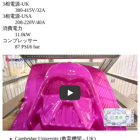
3相電源-UK
380-415V/32A
3相電源-USA
208-220V/40A
消費電力
11.0kW
コンプレッサー
87 PSI/6 bar
Play: Keynote (Google I/O '18)
Cambridge University (教育機関 – UK)