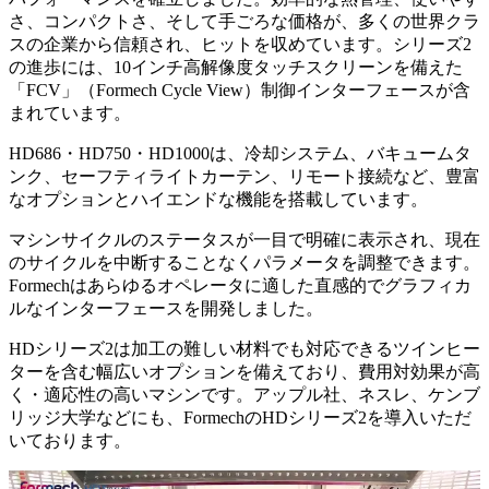
さ、コンパクトさ、そして手ごろな価格が、多くの世界クラ
スの企業から信頼され、ヒットを収めています。シリーズ2
の進歩には、10インチ高解像度タッチスクリーンを備えた
「FCV」（Formech Cycle View）制御インターフェースが含
まれています。
HD686・HD750・HD1000は、冷却システム、バキュームタ
ンク、セーフティライトカーテン、リモート接続など、豊富
なオプションとハイエンドな機能を搭載しています。
マシンサイクルのステータスが一目で明確に表示され、現在
のサイクルを中断することなくパラメータを調整できます。
Formechはあらゆるオペレータに適した直感的でグラフィカ
ルなインターフェースを開発しました。
HDシリーズ2は加工の難しい材料でも対応できるツインヒー
ターを含む幅広いオプションを備えており、費用対効果が高
く・適応性の高いマシンです。アップル社、ネスレ、ケンブ
リッジ大学などにも、FormechのHDシリーズ2を導入いただ
いております。