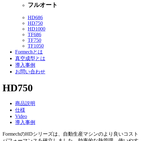
フルオート
HD686
HD750
HD1000
TF686
TF750
TF1050
Formechとは
真空成型とは
導入事例
お問い合わせ
HD750
商品説明
仕様
Video
導入事例
FormechのHDシリーズは、自動生産マシンのより良いコスト
パフォーマンスを確立しました。効率的な熱管理、使いやす