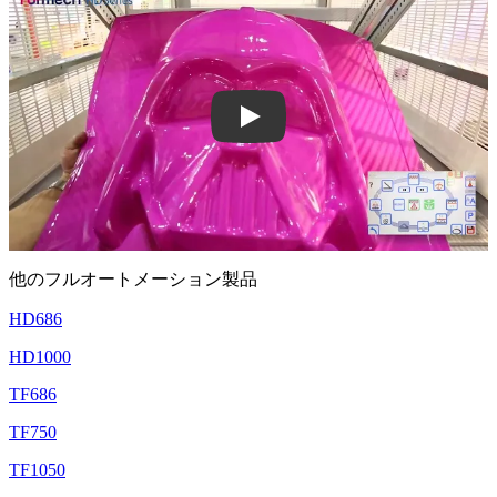
Play: Keynote (Google I/O '18)
他のフルオートメーション製品
HD686
HD1000
TF686
TF750
TF1050