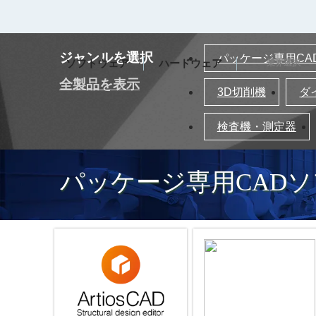
ジャンルを選択
パッケージ専用CA
ソフトウェア
ハードウェア
業界選択
全製品を表示
3D切削機
ダ
検査機・測定器
パッケージ専用CAD