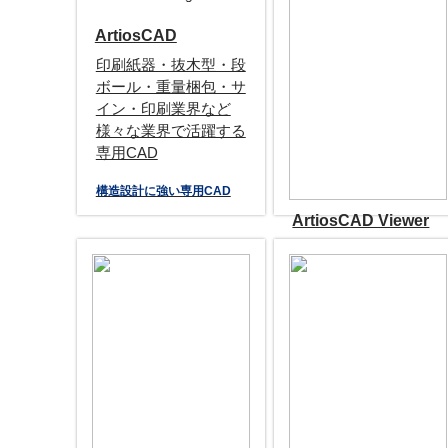
ArtiosCAD
印刷紙器・抜木型・段
ボール・重量梱包・サ
イン・印刷業界など
様々な業界で活躍する
専用CAD
構造設計に強い専用CAD
ArtiosCAD Viewer
Artios CAD書き出しデ
ータ対応の無料ビュー
ワー
CADビューワー