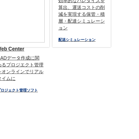
効率的なパレタイズを
算出、運送コストの削
減を実現する保管・積
層・配達シミュレーシ
ョン
配送シミュレーション
eb Center
CADデータ作成に関
わるプロジエクト管理
をオンラインでリアル
タイムに
プロジェクト管理ソフト