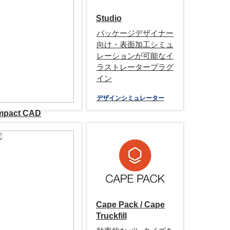
Studio
パッケージデザイナー
向け・表面加工シミュ
レーションが可能なイ
ラストレータープラグ
イン
デザインシミュレーター
mpact CAD
impact CADは抜木型
業界で人気のCADソ
フト。立体物にデザイ
ンをシミュレートする
機能も搭載。
デザイナー向け機能
抜木型製造に強いCAD
Cape Pack / Cape
Truckfill