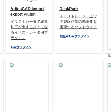
ArtiosCAD Import
DeskPack
export Plugin
イラストレーター上で
イラストレータで編集
の製版作業の効率化を
加工が出来るようにな
実現するソフトウェア
るイラストレータ用プ
製版用Ai用プラグイン
ラグイン
Ai用プラグイン
i