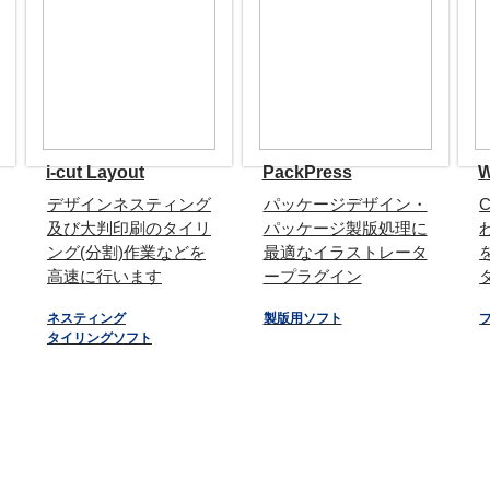
i-cut Layout
PackPress
W
デザインネスティング
パッケージデザイン・
及び大判印刷のタイリ
パッケージ製版処理に
ング(分割)作業などを
最適なイラストレータ
高速に行います
ープラグイン
ネスティング
製版用ソフト
タイリングソフト