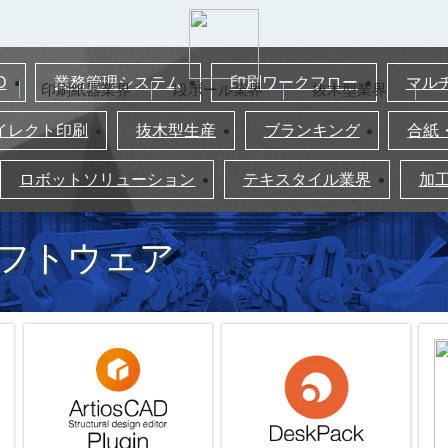
D
業務管理システム
印刷ワークフロー
マル
印刷紙器業界
段ボール業界
抜木型業界
イレクト印刷
抜木型生産
ブランキング
合紙
ロボットソリューション
テキスタイル業界
加
ソフトウェア