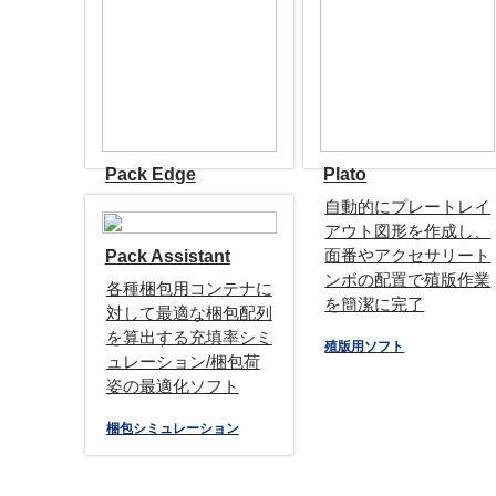
Pack Edge
Plato
パッケージ製版用ソフ
自動的にプレートレイ
ト。トラッピング処
アウト図形を作成し、
理、インキ整理、特色
面番やアクセサリート
Pack Assistant
掛合せ、白版作成、パ
ンボの配置で殖版作業
各種梱包用コンテナに
ス整理による出力事故
を簡潔に完了
対して最適な梱包配列
の防止
を算出する充填率シミ
殖版用ソフト
ュレーション/梱包荷
製版用ソフト
姿の最適化ソフト
梱包シミュレーション