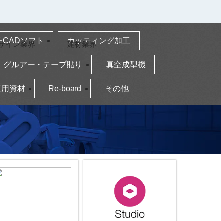
チCADソフト
カッティング加工
サイン業界
建材業界
・グルアー・テープ貼り
真空成型機
工用資材
Re-board
その他